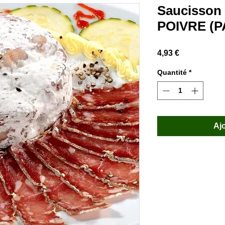
Saucisson
POIVRE (
Prix
4,93 €
Quantité
*
Aj