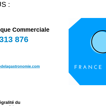
S :
tique Commerciale
 313 876
edelagastronomie.com
gralité du