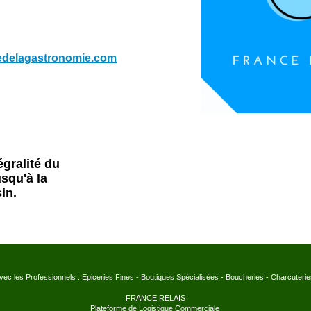
edelagastronomie.com
gralité du
squ'à la
in.
ec les Professionnels : Epiceries Fines - Boutiques Spécialisées - Boucheries - Charcuteri
FRANCE RELAIS
Plateforme de Logistique Commerciale