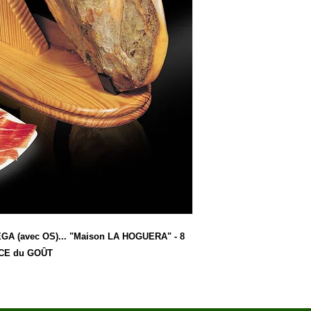
 (avec OS)... "Maison LA HOGUERA" - 8 
NCE du GOÛT