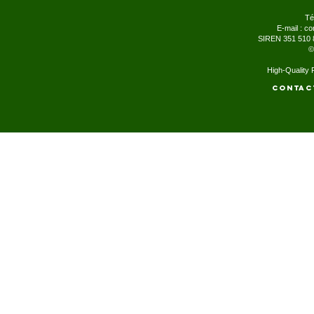
Té
E-mail :
co
SIREN 351 510 
©
High-Quality
Contac