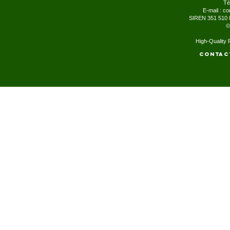
Té
E-mail :
co
SIREN 351 510 
©
High-Quality
Contac