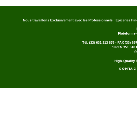
Nous travaillons Exclusivement avec les Professionnels : Epiceries Fin
Plateforme
Tél. (33) 631 313 876 - FAX (33) 89
SIREN 351 510 
©
H
igh-
Q
uality
Contac