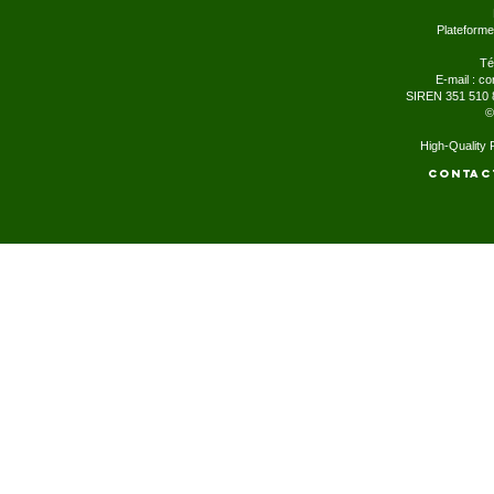
Plateforme
Té
E-mail :
co
SIREN 351 510 
©
High-Quality
Contac